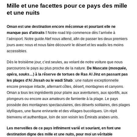
Mille et une facettes pour ce pays des mille
et une nuits
Oman est une destination encore méconnue et pourtant elle ne
manque pas d’attraits !
Notre road trip commence dès l’arrivée à
l’aéroport. Notre guide Atef nous attend, afin de passer les deux premiers
jours avec nous et nous faire découvrir le désert et les wadis les moins
accessibles.
Dès le troisième jour, c’est seules, au volant de notre voiture que nous
parcourons le pays au plus proche de la nature.
De Mascate (
mosquée,
opéra, souks…
) à la réserve de tortues de Ras Al Jinz en passant pas
les plages d’Al Jissah
ou le wadi Shab
: u
ne nature exceptionnelle
encore presque intacte, alternant côtes, désert, montagnes et canyons.
Oman a tous les ingrédients pour plaire aux aventuriers, aux sportifs, aux
plongeurs ou encore aux amateurs de farniente à la plage. Le pays
possède des montagnes spectaculaires, des déserts solitaires, des plages
idylliques, une faune enivrante et des villages bucoliques. Un répit
bienvenu et authentique, loin de son voisin les Émirats arabes unis.
Les merveilles de ce pays infiniment varié et souriant, en font une
destination digne des mille et une nuits, pour moi un véritable