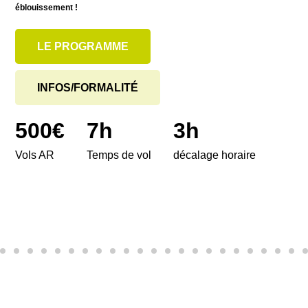
éblouissement !
LE PROGRAMME
INFOS/FORMALITÉ
500
€
7
h
3
h
Vols AR
Temps de vol
décalage horaire