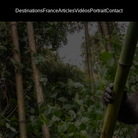
Destinations
France
Articles
Vidéos
Portrait
Contact