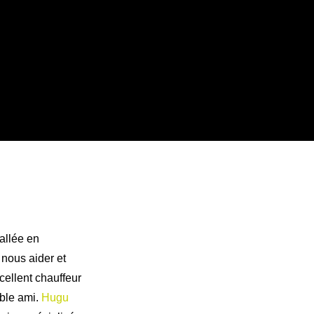
allée en
 nous aider et
ellent chauffeur
able ami.
Hugu