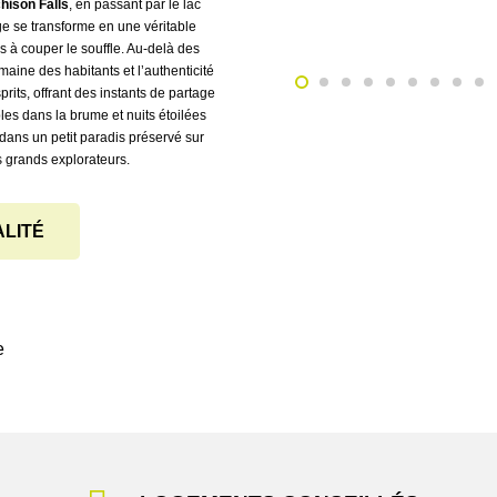
hison Falls
, en passant par le lac
e se transforme en une véritable
à couper le souffle. Au-delà des
maine des habitants et l’authenticité
rits, offrant des instants de partage
es dans la brume et nuits étoilées
 dans un petit paradis préservé sur
s grands explorateurs.
ALITÉ
e