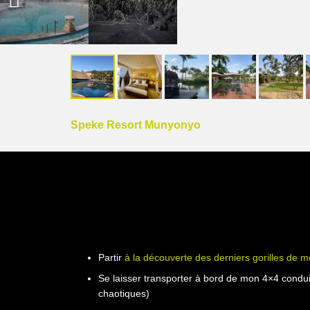
ENTEBBE
Speke Resort Munyonyo
Partir
à la découverte des derniers gorilles de 
Se laisser transporter à bord de mon 4×4 condui
chaotiques)