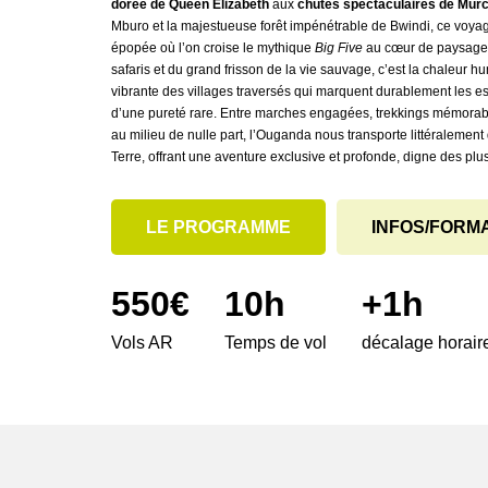
dorée de Queen Elizabeth
aux
chutes spectaculaires de Murc
Mburo et la majestueuse forêt impénétrable de Bwindi, ce voyag
épopée où l’on croise le mythique
Big Five
au cœur de paysages 
safaris et du grand frisson de la vie sauvage, c’est la chaleur hu
vibrante des villages traversés qui marquent durablement les esp
d’une pureté rare. Entre marches engagées, trekkings mémorabl
au milieu de nulle part, l’Ouganda nous transporte littéralement
Terre, offrant une aventure exclusive et profonde, digne des plu
LE PROGRAMME
INFOS/FORM
550
€
10
h
+
1
h
Vols AR
Temps de vol
décalage horair