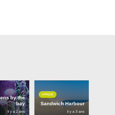
AFRIQUE
ens by the
bay
Sandwich Harbour
il y a 2 ans
il y a 3 ans