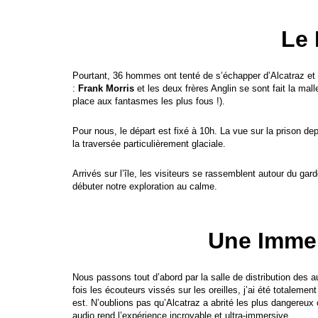
Le 
Pourtant, 36 hommes ont tenté de s’échapper d’Alcatraz et « 
:
Frank Morris
et les deux frères Anglin se sont fait la mal
place aux fantasmes les plus fous !).
Pour nous, le départ est fixé à 10h. La vue sur la prison dep
la traversée particulièrement glaciale.
Arrivés sur l’île, les visiteurs se rassemblent autour du gar
débuter notre exploration au calme.
Une Immer
Nous passons tout d’abord par la salle de distribution des 
fois les écouteurs vissés sur les oreilles, j’ai été totalem
est. N’oublions pas qu’Alcatraz a abrité les plus dangereux c
audio rend l’expérience incroyable et ultra-immersive.