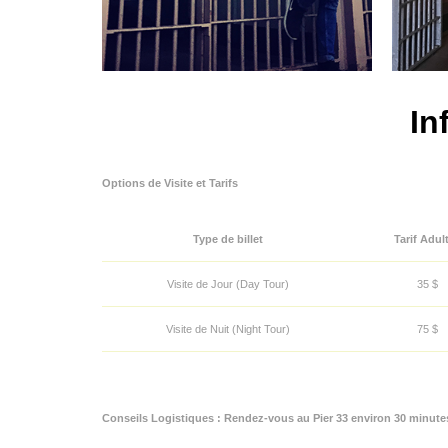
In
Options de Visite et Tarifs
Type de billet
Tarif Adul
Visite de Jour (Day Tour)
35 $
Visite de Nuit (Night Tour)
75 $
Conseils Logistiques :
Rendez-vous au Pier 33 environ 30 minutes 