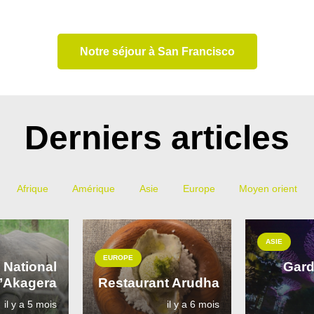
Notre séjour à San Francisco
Derniers articles
Afrique
Amérique
Asie
Europe
Moyen orient
ASIE
EUROPE
 National
Gard
l’Akagera
Restaurant Arudha
il y a 5 mois
il y a 6 mois