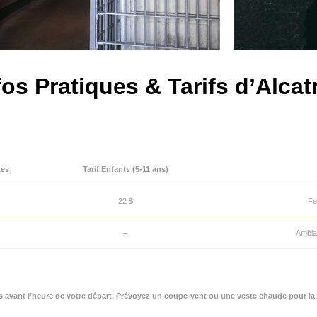
fos Pratiques & Tarifs d’Alcat
tes
Tarif Enfants (5-11 ans)
22 $
Fe
–
Ambia
avant l’heure de votre départ. Prévoyez un coupe-vent ou une veste chaude pour la tra