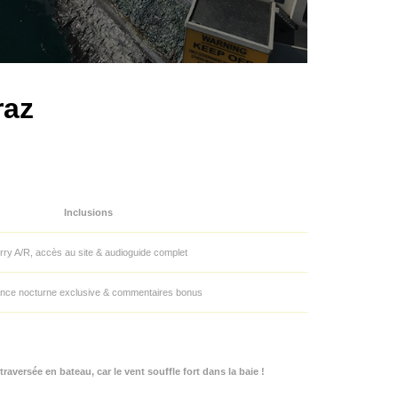
raz
Inclusions
rry A/R, accès au site & audioguide complet
nce nocturne exclusive & commentaires bonus
versée en bateau, car le vent souffle fort dans la baie !